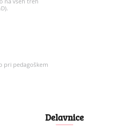
o na vseh treh
D).
mo pri pedagoškem
Delavnice