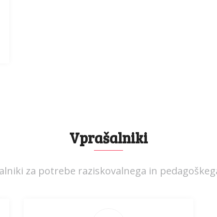
Vprašalniki
alniki za potrebe raziskovalnega in pedagoškega