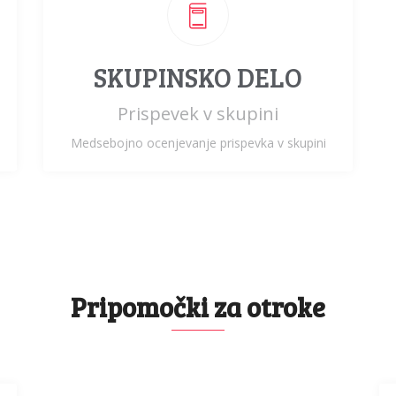
SKUPINSKO DELO
Prispevek v skupini
Medsebojno ocenjevanje prispevka v skupini
Pripomočki za otroke