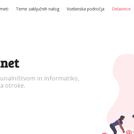
meti
Teme zaključnih nalog
Vsebinska področja
Delavnice
.net
unalništvom in informatiko,
a otroke.