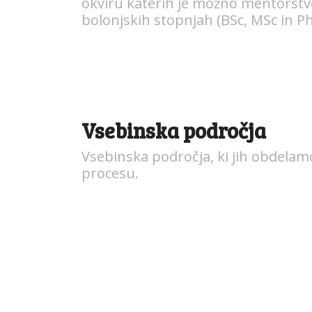
okviru katerih je možno mentorstv
bolonjskih stopnjah (BSc, MSc in Ph
Vsebinska področja
Vsebinska področja, ki jih obdela
procesu.