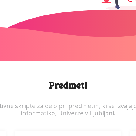
Predmeti
ivne skripte za delo pri predmetih, ki se izvajaj
informatiko, Univerze v Ljubljani.