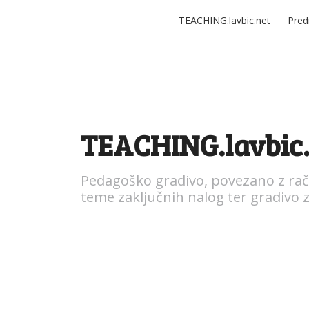
TEACHING.lavbic.net
Pred
TEACHING.lavbic
Pedagoško gradivo, povezano z rač
teme zaključnih nalog ter gradivo z