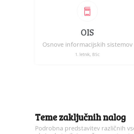
OIS
Osnove informacijskih sistemov
1. letnik, BSc
Teme zaključnih nalog
Podrobna predstavitev različnih vs