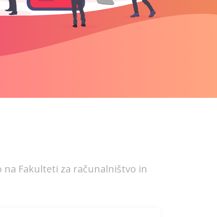
o na Fakulteti za računalništvo in